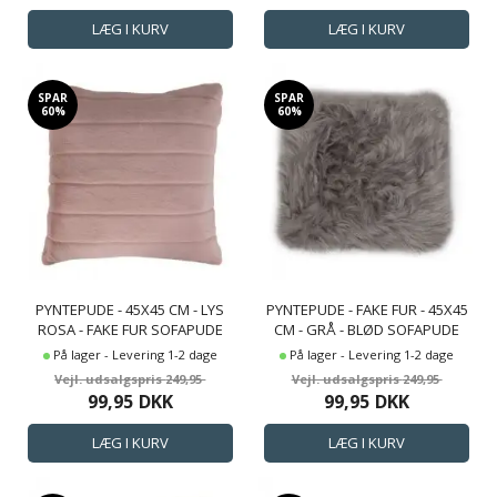
SPAR
SPAR
60%
60%
PYNTEPUDE - 45X45 CM - LYS
PYNTEPUDE - FAKE FUR - 45X45
ROSA - FAKE FUR SOFAPUDE
CM - GRÅ - BLØD SOFAPUDE
MED STRIBER - NORDSTRAND
På lager - Levering 1-2 dage
På lager - Levering 1-2 dage
HOME
249,95
249,95
99,95
DKK
99,95
DKK