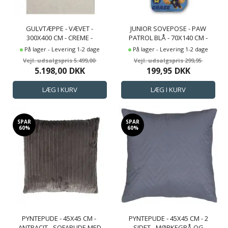
GULVTÆPPE - VÆVET -
JUNIOR SOVEPOSE - PAW
300X400 CM - CREME -
PATROL BLÅ - 70X140 CM -
COPENHAGEN - NORDSTRAND
VANDAFVISENDE
På lager - Levering 1-2 dage
På lager - Levering 1-2 dage
HOME
5.499,00
299,95
5.198,00
DKK
199,95
DKK
SPAR
SPAR
60%
60%
PYNTEPUDE - 45X45 CM - ​​​​​​​
PYNTEPUDE - 45X45 CM - 2
ANTRACIT - SOFAPUDE MED
SIDET - MØRKEGRÅ OG