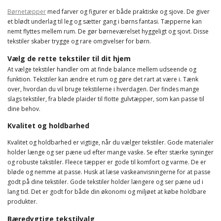
Børnetæpper
med farver og figurer er både praktiske og sjove. De giver
et blødt underlag til leg og sætter gang i børns fantasi. Tæpperne kan
nemt flyttes mellem rum. De gør børneværelset hyggeligt og sjovt. Disse
tekstiler skaber trygge og rare omgivelser for børn.
Vælg de rette tekstiler til dit hjem
At vælge tekstiler handler om at finde balance mellem udseende og
funktion. Tekstiler kan ændre et rum og gøre det rart at være i. Tænk
over, hvordan du vil bruge tekstilerne i hverdagen. Der findes mange
slags tekstiler, fra bløde plaider til flotte gulvtæpper, som kan passe til
dine behov.
Kvalitet og holdbarhed
Kvalitet og holdbarhed er vigtige, når du vælger tekstiler. Gode materialer
holder længe og ser pæne ud efter mange vaske. Se efter stærke syninger
og robuste takstiler. Fleece tæpper er gode til komfort og varme. De er
bløde og nemme at passe. Husk at læse vaskeanvisningerne for at passe
godt på dine tekstiler. Gode tekstiler holder længere og ser pæne ud i
lang tid. Det er godt for både din økonomi og miljøet at købe holdbare
produkter.
Bæredygtige tekstilvalg