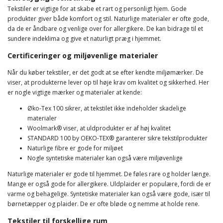
Tekstiler er vigtige for at skabe et rart og personligt hjem. Gode
produkter giver både komfort og stil. Naturlige materialer er ofte gode,
da de er åndbare og venlige over for allergikere. De kan bidrage til et
sundere indeklima og give et naturligt præg i hjemmet.
Certificeringer og miljøvenlige materialer
Når du køber tekstiler, er det godt at se efter kendte miljømærker. De
viser, at produkterne lever op til høje krav om kvalitet og sikkerhed. Her
er nogle vigtige mærker og materialer at kende:
Øko-Tex 100 sikrer, at tekstilet ikke indeholder skadelige
materialer
Woolmark® viser, at uldprodukter er af høj kvalitet
STANDARD 100 by OEKO-TEX® garanterer sikre tekstilprodukter
Naturlige fibre er gode for miljøet
Nogle syntetiske materialer kan også være miljøvenlige
Naturlige materialer er gode til hjemmet. De føles rare og holder længe.
Mange er også gode for allergikere. Uldplaider er populære, fordi de er
varme og behagelige. Syntetiske materialer kan også være gode, især til
børnetæpper og plaider. De er ofte bløde og nemme at holde rene.
Tekstiler til forskellige rum