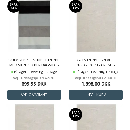
SPAR
SPAR
53%
10%
GULVTÆPPE - STRIBET TÆPPE
GULVTÆPPE - VÆVET -
MED SKRIDSIKKER BAGSIDE -
160X230 CM - CREME -
LØS TÆPPE FRA NORDSTRAND
COPENHAGEN - NORDSTRAND
På lager - Levering 1-2 dage
På lager - Levering 1-2 dage
HOME ROSA
HOME
1.499,95
2.098,00
699,95
DKK
1.898,00
DKK
SPAR
11%