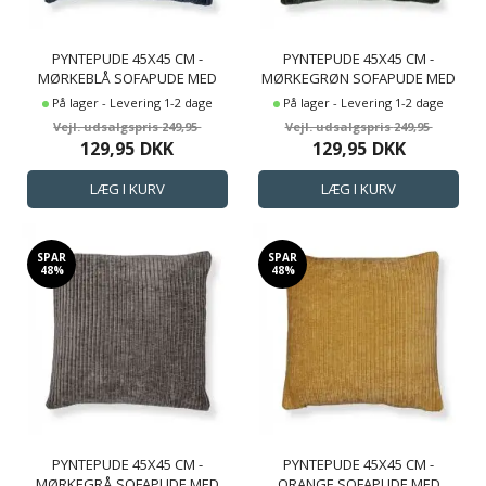
PYNTEPUDE 45X45 CM -
PYNTEPUDE 45X45 CM -
MØRKEBLÅ SOFAPUDE MED
MØRKEGRØN SOFAPUDE MED
FLØJLS LOOK - BLØD PUDE TIL
FLØJLS LOOK - BLØD PUDE TIL
På lager - Levering 1-2 dage
På lager - Levering 1-2 dage
SOFAEN - BORG LIVING
SOFAEN - BORG LIVING
249,95
249,95
129,95
DKK
129,95
DKK
SPAR
SPAR
48%
48%
PYNTEPUDE 45X45 CM -
PYNTEPUDE 45X45 CM -
MØRKEGRÅ SOFAPUDE MED
ORANGE SOFAPUDE MED