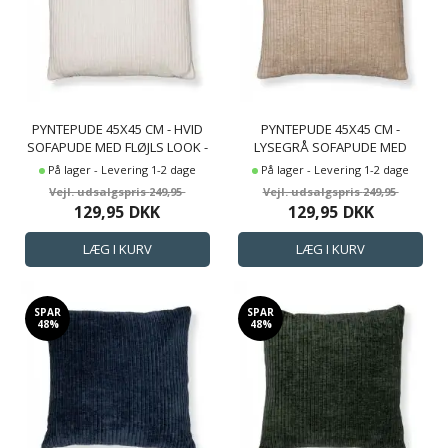
PYNTEPUDE 45X45 CM - HVID
PYNTEPUDE 45X45 CM -
SOFAPUDE MED FLØJLS LOOK -
LYSEGRÅ SOFAPUDE MED
BLØD PUDE TIL SOFAEN -
FLØJLS LOOK - BLØD PUDE TIL
På lager - Levering 1-2 dage
På lager - Levering 1-2 dage
BORG LIVING
SOFAEN - BORG LIVING
249,95
249,95
129,95
DKK
129,95
DKK
SPAR
SPAR
48%
48%