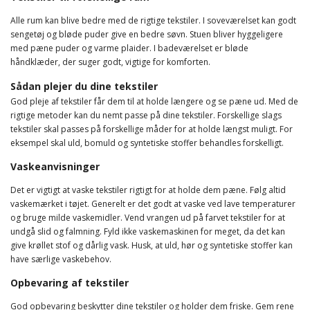
Alle rum kan blive bedre med de rigtige tekstiler. I soveværelset kan godt
sengetøj og bløde puder give en bedre søvn. Stuen bliver hyggeligere
med pæne puder og varme plaider. I badeværelset er bløde
håndklæder, der suger godt, vigtige for komforten.
Sådan plejer du dine tekstiler
God pleje af tekstiler får dem til at holde længere og se pæne ud. Med de
rigtige metoder kan du nemt passe på dine tekstiler. Forskellige slags
tekstiler skal passes på forskellige måder for at holde længst muligt. For
eksempel skal uld, bomuld og syntetiske stoffer behandles forskelligt.
Vaskeanvisninger
Det er vigtigt at vaske tekstiler rigtigt for at holde dem pæne. Følg altid
vaskemærket i tøjet. Generelt er det godt at vaske ved lave temperaturer
og bruge milde vaskemidler. Vend vrangen ud på farvet tekstiler for at
undgå slid og falmning. Fyld ikke vaskemaskinen for meget, da det kan
give krøllet stof og dårlig vask. Husk, at uld, hør og syntetiske stoffer kan
have særlige vaskebehov.
Opbevaring af tekstiler
God opbevaring beskytter dine tekstiler og holder dem friske. Gem rene