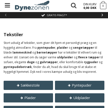
DIN KURV
0
0,00
DKK
‹
›
GRATIS FRAGT*
Tekstiler
Stort udvalg af tekstiler, som giver dit hjem et personligt præg og en
hyggelig atmosfære. Fra
pyntepuder
,
plaider
og
sengetæpper
til
bløde
lammeskind
og
børnetæpper
har vi tekstiler til ethvert rum og
enhver stil. Uanset om du søger varme
uldplaider
og
fleece tæpper
til
sofaen, elegante
duge
og
gulvtæpper
, eller komfortable
rygpuder
og
pyntepudebetræk
, finder du alt, hvad du skal bruge til at skabe et
hyggeligt hjemmet. Dyk ned i vores kæmpe udvalg og bliv inspireret.
Sækkestole
Pyntepuder
Plaider
Uldplaider