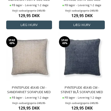
FLØJLS LOOK - BLØD PUDE TIL
FLØJLS LOOK - BLØD PUDE TIL
På lager - Levering 1-2 dage
På lager - Levering 1-2 dage
SOFAEN - BORG LIVING
SOFAEN - BORG LIVING
249,95
249,95
129,95
DKK
129,95
DKK
SPAR
SPAR
48%
48%
PYNTEPUDE 45X45 CM -
PYNTEPUDE 45X45 CM -
SANDFARVET SOFAPUDE MED
STØVET BLÅ SOFAPUDE MED
FLØJLS LOOK - BLØD PUDE TIL
FLØJLS LOOK - BLØD PUDE TIL
På lager - Levering 1-2 dage
På lager - Levering 1-2 dage
SOFAEN - BORG LIVING
SOFAEN - BORG LIVING
249,95
249,95
129,95
DKK
129,95
DKK