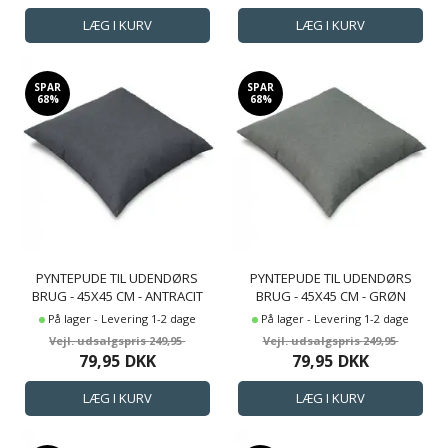
SPAR
SPAR
68%
68%
PYNTEPUDE TIL UDENDØRS
PYNTEPUDE TIL UDENDØRS
BRUG - 45X45 CM - ANTRACIT
BRUG - 45X45 CM - GRØN
GRÅ PUDE TIL HAVEMØBLER -
PUDE TIL HAVEMØBLER - UV-
På lager - Levering 1-2 dage
På lager - Levering 1-2 dage
UV-BESKYTTET UDENDØRS
BESKYTTET UDENDØRS PUDE -
249,95
249,95
PUDE - NORDSTRAND HOME
NORDSTRAND HOME
79,95
DKK
79,95
DKK
SOFAPUDE
SOFAPUDE