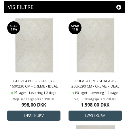
VIS FILTRE
SPAR
SPAR
17%
11%
GULVTÆPPE - SHAGGY -
GULVTÆPPE - SHAGGY -
160X230 CM - CREME - IDEAL
200X290 CM - CREME - IDEAL
SHAGGY - NORDSTRAND
SHAGGY - NORDSTRAND
På lager - Levering 1-2 dage
På lager - Levering 1-2 dage
HOME
HOME
1.198,00
1.798,00
998,00
DKK
1.598,00
DKK