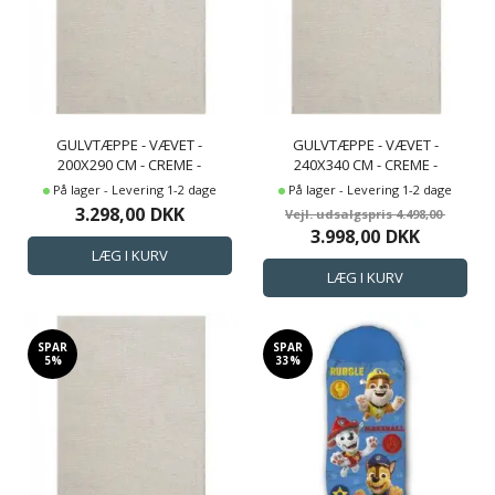
GULVTÆPPE - VÆVET -
GULVTÆPPE - VÆVET -
200X290 CM - CREME -
240X340 CM - CREME -
COPENHAGEN - NORDSTRAND
COPENHAGEN - NORDSTRAND
På lager - Levering 1-2 dage
På lager - Levering 1-2 dage
HOME
HOME
3.298,00
DKK
4.498,00
3.998,00
DKK
SPAR
SPAR
5%
33%