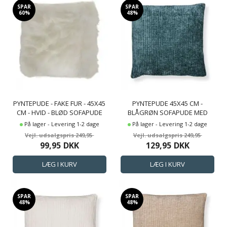
SPAR
SPAR
60%
48%
PYNTEPUDE - FAKE FUR - 45X45
PYNTEPUDE 45X45 CM -
CM - HVID - BLØD SOFAPUDE
BLÅGRØN SOFAPUDE MED
FLØJLS LOOK - BLØD PUDE TIL
På lager - Levering 1-2 dage
På lager - Levering 1-2 dage
SOFAEN - BORG LIVING
249,95
249,95
99,95
DKK
129,95
DKK
SPAR
SPAR
48%
48%