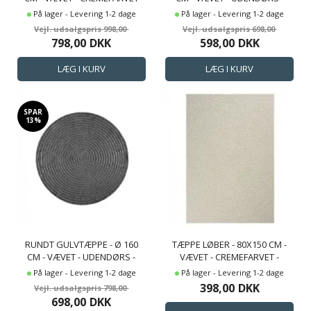
MED MØNSTER - TENERIFE -
KENZY - NORDSTRAND HOME
På lager - Levering 1-2 dage
På lager - Levering 1-2 dage
NORDSTAND HOME
998,00
698,00
798,00
DKK
598,00
DKK
SPAR
13%
RUNDT GULVTÆPPE - Ø 160
TÆPPE LØBER - 80X150 CM -
CM - VÆVET - UDENDØRS -
VÆVET - CREMEFARVET -
TENERIFE - NORDSTRAND
KENZY - NORDSTRAND HOME
På lager - Levering 1-2 dage
På lager - Levering 1-2 dage
HOME
398,00
DKK
798,00
698,00
DKK