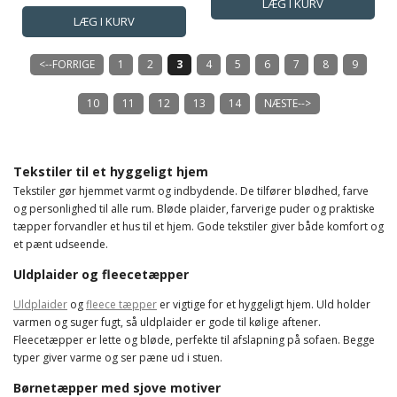
<--FORRIGE
1
2
3
4
5
6
7
8
9
10
11
12
13
14
NÆSTE-->
Tekstiler til et hyggeligt hjem
Tekstiler gør hjemmet varmt og indbydende. De tilfører blødhed, farve
og personlighed til alle rum. Bløde plaider, farverige puder og praktiske
tæpper forvandler et hus til et hjem. Gode tekstiler giver både komfort og
et pænt udseende.
Uldplaider og fleecetæpper
Uldplaider
og
fleece tæpper
er vigtige for et hyggeligt hjem. Uld holder
varmen og suger fugt, så uldplaider er gode til kølige aftener.
Fleecetæpper er lette og bløde, perfekte til afslapning på sofaen. Begge
typer giver varme og ser pæne ud i stuen.
Børnetæpper med sjove motiver