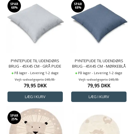
SPAR
SPAR
68%
68%
PYNTEPUDE TIL UDENDØRS
PYNTEPUDE TIL UDENDØRS
BRUG - 45X45 CM - GRÅ PUDE
BRUG - 45X45 CM - MØRKEBLÅ
TIL HAVEMØBLER - UV-
PUDE TIL HAVEMØBLER - UV-
På lager - Levering 1-2 dage
På lager - Levering 1-2 dage
BESKYTTET UDENDØRS PUDE -
BESKYTTET UDENDØRS PUDE -
249,95
249,95
NORDSTRAND HOME
NORDSTRAND HOME
79,95
DKK
79,95
DKK
SOFAPUDE
SOFAPUDE
SPAR
25%