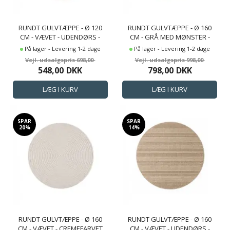
RUNDT GULVTÆPPE - Ø 120
RUNDT GULVTÆPPE - Ø 160
CM - VÆVET - UDENDØRS -
CM - GRÅ MED MØNSTER -
KENZY - NORDSTRAND HOME
UDENDØRS - MAESTRO -
På lager - Levering 1-2 dage
På lager - Levering 1-2 dage
NORDSTRAND HOME
698,00
998,00
548,00
DKK
798,00
DKK
SPAR
SPAR
20%
14%
RUNDT GULVTÆPPE - Ø 160
RUNDT GULVTÆPPE - Ø 160
CM - VÆVET - CREMEFARVET
CM - VÆVET - UDENDØRS -