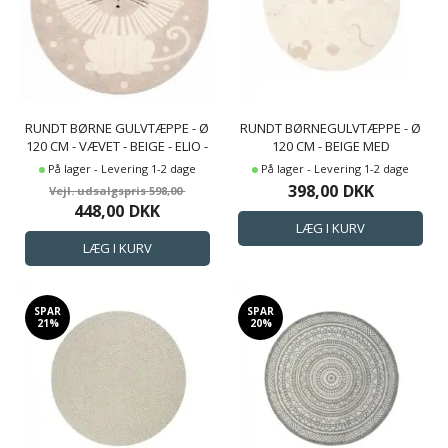
RUNDT BØRNE GULVTÆPPE - Ø
RUNDT BØRNEGULVTÆPPE - Ø
120 CM - VÆVET - BEIGE - ELIO -
120 CM - BEIGE MED
NORDSTRAND HOME
DINOSAUR - ECLIPSE -
På lager - Levering 1-2 dage
På lager - Levering 1-2 dage
NORDSTRAND HOME
398,00
DKK
598,00
448,00
DKK
SPAR
SPAR
21%
20%