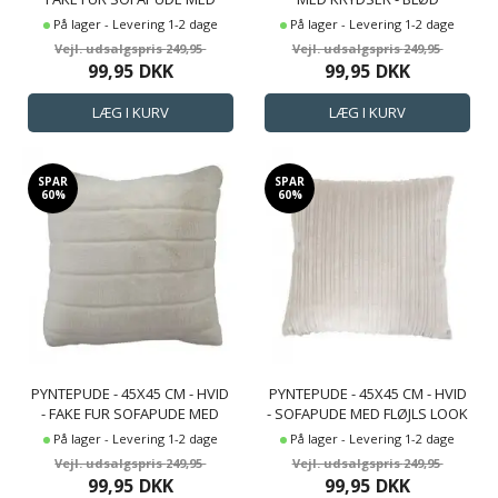
STRIBER - NORDSTRAND HOME
SOFAPUDE FRA BORG LIVING
På lager - Levering 1-2 dage
På lager - Levering 1-2 dage
249,95
249,95
99,95
DKK
99,95
DKK
SPAR
SPAR
60%
60%
PYNTEPUDE - 45X45 CM - HVID
PYNTEPUDE - 45X45 CM - HVID
- FAKE FUR SOFAPUDE MED
- SOFAPUDE MED FLØJLS LOOK
STRIBER - NORDSTRAND HOME
- BORG LIVING
På lager - Levering 1-2 dage
På lager - Levering 1-2 dage
249,95
249,95
99,95
DKK
99,95
DKK