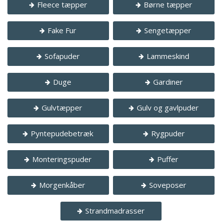
Fleece tæpper
Børne tæpper
Fake Fur
Sengetæpper
Sofapuder
Lammeskind
Duge
Gardiner
Gulvtæpper
Gulv og gavlpuder
Pyntepudebetræk
Rygpuder
Monteringspuder
Puffer
Morgenkåber
Soveposer
Strandmadrasser