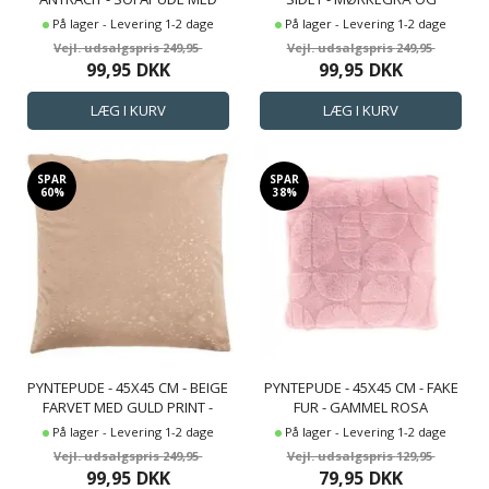
FLØJLS LOOK - BORG LIVING
LYSEGRÅ - SOFAPUDE
På lager - Levering 1-2 dage
På lager - Levering 1-2 dage
249,95
249,95
99,95
DKK
99,95
DKK
SPAR
SPAR
60%
38%
PYNTEPUDE - 45X45 CM - BEIGE
PYNTEPUDE - 45X45 CM - FAKE
FARVET MED GULD PRINT -
FUR - GAMMEL ROSA
SOFAPUDE MED BLØDT
På lager - Levering 1-2 dage
På lager - Levering 1-2 dage
VELOUR LOOK - BORG LIVING
249,95
129,95
99,95
DKK
79,95
DKK